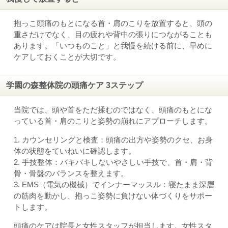
抱っこ頭痛のもとになる首・肩のこりを放置すると、頭の
重さだけでなく、目の疲れや背中の張りにつながることも
あります。「いつものこと」と我慢を続ける前に、早めに
ケアしておくことが大切です。
学園の森整体院の頭痛ケア 3ステップ
当院では、頭や首をただ揉むのではなく、頭痛のもとにな
っている首・肩のこりと姿勢の崩れにアプローチします。
1. カウンセリングと検査：頭痛の出方や姿勢のクセ、お身
体の状態をていねいに確認します。
2. 手技整体：バキバキしないやさしい手技で、首・肩・背
骨・骨盤のバランスを整えます。
3. EMS（電気の機械）でインナーマッスル：寝たまま深層
の筋肉を動かし、抱っこ姿勢に負けない体づくりをサポー
トします。
頭痛のケアは院長と女性スタッフが担当します。女性スタ