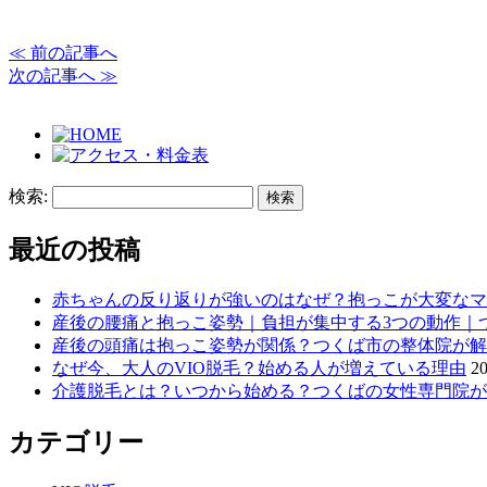
≪ 前の記事へ
次の記事へ ≫
検索:
最近の投稿
赤ちゃんの反り返りが強いのはなぜ？抱っこが大変なマ
産後の腰痛と抱っこ姿勢｜負担が集中する3つの動作｜
産後の頭痛は抱っこ姿勢が関係？つくば市の整体院が解
なぜ今、大人のVIO脱毛？始める人が増えている理由
20
介護脱毛とは？いつから始める？つくばの女性専門院が
カテゴリー