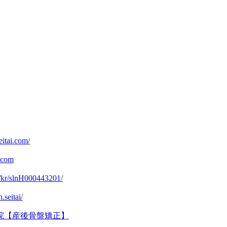
。
eitai.com/
u.com
jp/kr/slnH000443201/
seitai/
院【産後骨盤矯正】