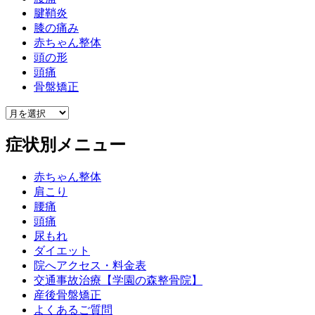
腱鞘炎
膝の痛み
赤ちゃん整体
頭の形
頭痛
骨盤矯正
症状別メニュー
赤ちゃん整体
肩こり
腰痛
頭痛
尿もれ
ダイエット
院へアクセス・料金表
交通事故治療【学園の森整骨院】
産後骨盤矯正
よくあるご質問