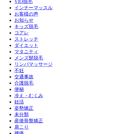
VIO脱毛
インナーマッスル
お客様の声
お知らせ
キッズ脱毛
コアレ
ストレッチ
ダイエット
マタニティ
メンズ髭脱毛
リンパマッサージ
不妊
交通事故
介護脱毛
便秘
冷え・むくみ
妊活
姿勢矯正
未分類
産後骨盤矯正
肩こり
腰痛