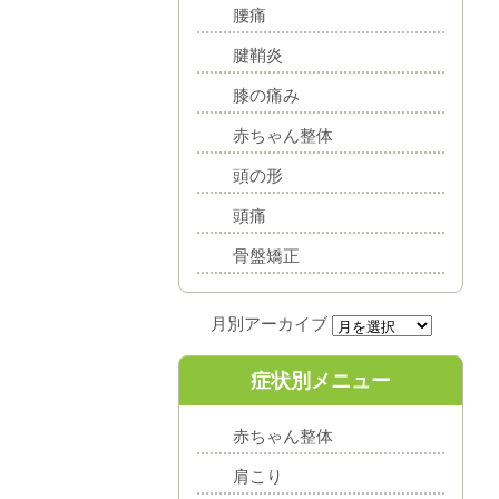
腰痛
腱鞘炎
膝の痛み
赤ちゃん整体
頭の形
頭痛
骨盤矯正
症状別メニュー
赤ちゃん整体
肩こり