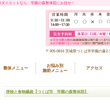
後ダイエットなら、学園の森整体院にお任せ！
〒305-0816 茨城県つくば市学園の森2-16
お悩み別
整体メニュー
アクセス
施術メニュー
産後骨盤矯正
肩こり
マタニティ整体
腰痛
便秘と食物繊維【つくば市 学園の森整体院】
妊活整体
頭痛
ダイエット