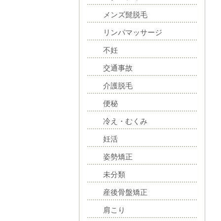
メンズ髭脱毛
リンパマッサージ
不妊
交通事故
介護脱毛
便秘
冷え・むくみ
妊活
姿勢矯正
未分類
産後骨盤矯正
肩こり